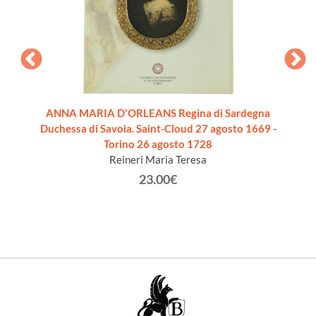
storia
ANNA MARIA D'ORLEANS Regina di Sardegna
COPIE
Duchessa di Savoia. Saint-Cloud 27 agosto 1669 -
Louis 
ara N A.
Torino 26 agosto 1728
Sénat d
Reineri Maria Teresa
23.00€