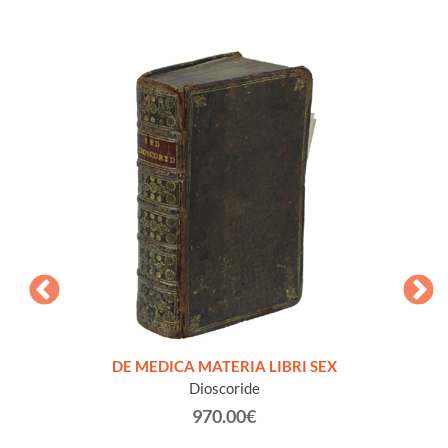
ISTRA
intorn
 RE DI
DE MEDICA MATERIA LIBRI SEX
pensier
.. La
Dioscoride
più f
la
970.00€
isce dal