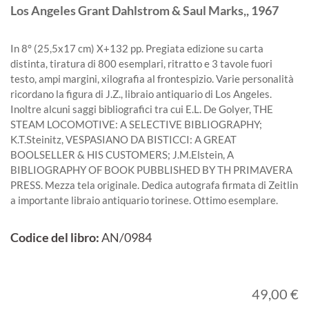
Los Angeles
Grant Dahlstrom & Saul Marks,,
1967
In 8° (25,5x17 cm) X+132 pp. Pregiata edizione su carta
distinta, tiratura di 800 esemplari, ritratto e 3 tavole fuori
testo, ampi margini, xilografia al frontespizio. Varie personalità
ricordano la figura di J.Z., libraio antiquario di Los Angeles.
Inoltre alcuni saggi bibliografici tra cui E.L. De Golyer, THE
STEAM LOCOMOTIVE: A SELECTIVE BIBLIOGRAPHY;
K.T.Steinitz, VESPASIANO DA BISTICCI: A GREAT
BOOLSELLER & HIS CUSTOMERS; J.M.Elstein, A
BIBLIOGRAPHY OF BOOK PUBBLISHED BY TH PRIMAVERA
PRESS. Mezza tela originale. Dedica autografa firmata di Zeitlin
a importante libraio antiquario torinese. Ottimo esemplare.
Codice del libro:
AN/0984
49,00 €