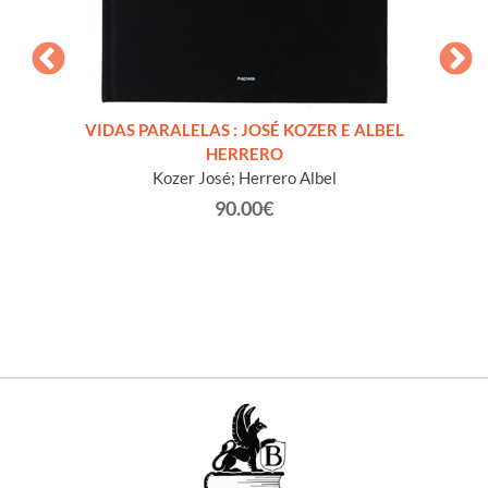
0 - La
VIDAS PARALELAS : JOSÉ KOZER E ALBEL
FABL
HERRERO
Kozer José; Herrero Albel
90.00€