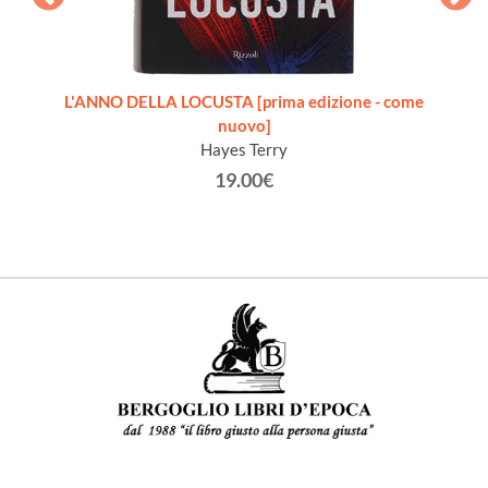
perta]
L'ANNO DELLA LOCUSTA [prima edizione - come
nuovo]
dell'
Hayes Terry
19.00€