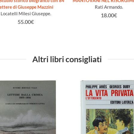
Studio storico biografico con 84
MANTOVANI NEL RISORGIM
lettere di Giuseppe Mazzini
Rati Armando.
Locatelli Milesi Giuseppe.
18.00€
55.00€
Altri libri consigliati