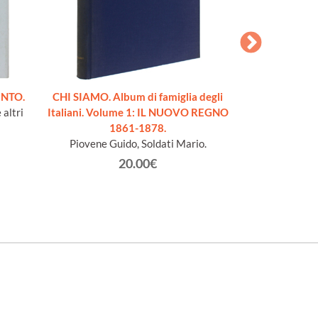
ENTO.
CHI SIAMO. Album di famiglia degli
HISTOIRE DES 
 altri
Italiani. Volume 1: IL NUOVO REGNO
DU PARTI REP
1861-1878.
1848, Louis Phil
Piovene Guido, Soldati Mario.
février. P
conspiratio
20.00€
De La