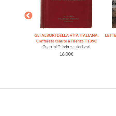
DE SADOWA A
GLI ALBORI DELLA VITA ITALIANA.
LETT
un ambassadeur
Confereze tenute a Firenze il 1890
ublié part Victor
Guerrini Olindo e autori vari
.
16.00€
car.
€