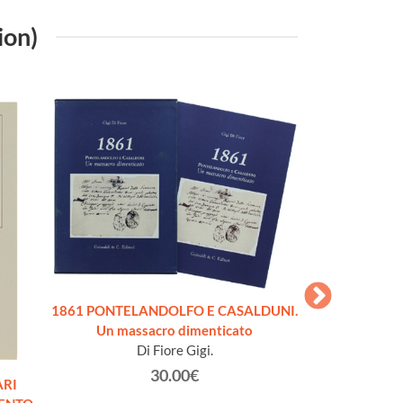
ion)
1861 PONTELANDOLFO E CASALDUNI.
CUST
Un massacro dimenticato
Poll
Di Fiore Gigi.
30.00€
ARI