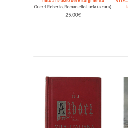
legatura]
mito al Museo del Risorgimento
VITA. 
faello
Guerri Roberto, Romaniello Lucia (a cura).
€
25.00€