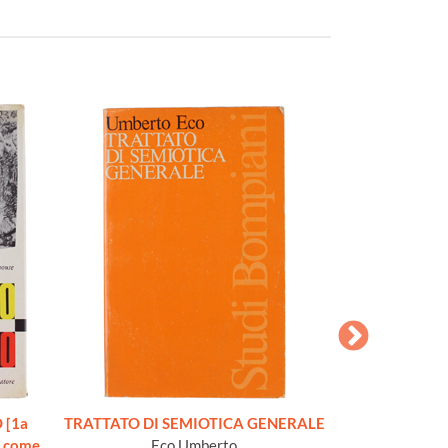
 [1a
TRATTATO DI SEMIOTICA GENERALE
GRAMMATICA 
: come
Eco Umberto
ITAL