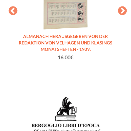
UNGEN
ALMANACH HERAUSGEGEBEN VON DER
AL
in Wort
REDAKTION VON VELHAGEN UND KLASINGS
REDA
MONATSHEFTEN - 1909.
16.00€