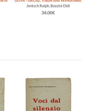
le of
GOYA - GROSZ. Traum und Wirklichkeit
Jentsch Ralph, Bozzini Didi
34.00€