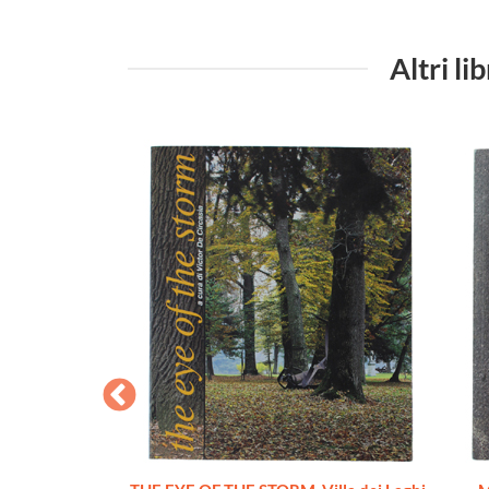
Altri 
 - IL NUDO