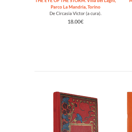
THE EYE OF THE STORM. Villa dei Laghi,
M
Claudia
Parco La Mandria, Torino
De Circasia Victor (a cura).
€
18.00€