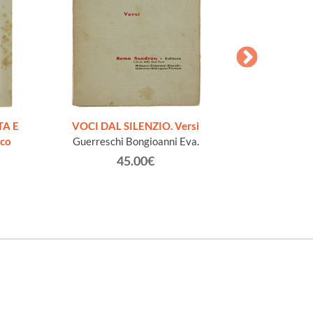
AESOPI PH
FABULAE quo
TA E
VOCI DAL SILENZIO. Versi
page
ico
Guerreschi Bongioanni Eva.
45.00€