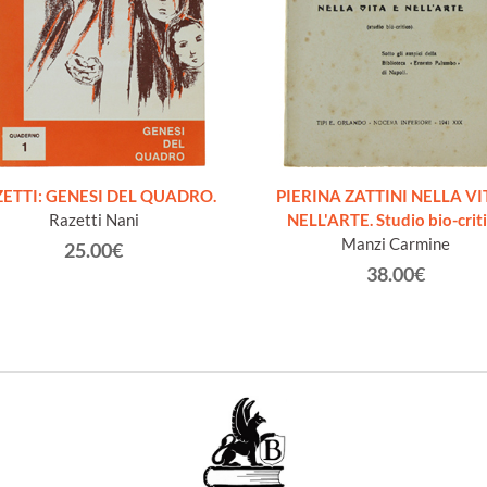
ETTI: GENESI DEL QUADRO.
PIERINA ZATTINI NELLA VI
Razetti Nani
NELL'ARTE. Studio bio-crit
Manzi Carmine
25.00€
38.00€