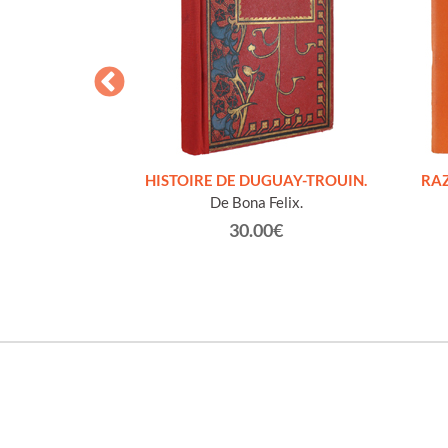
S FIGURES
HISTOIRE DE DUGUAY-TROUIN.
RAZ
'HOMMES ED
De Bona Felix.
e et technique
30.00€
roz Edmond.
0€