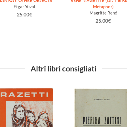
AN RAY: OTHER OBJECTS
RENÉ MAGRITTE (Or: The Ru
Etgar Yuval
Metaphor)
Magritte René
25.00€
25.00€
Altri libri consigliati