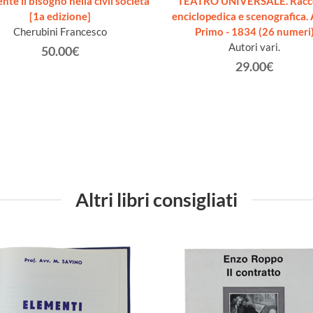
nte il bisogno nella civil società
TEATRO UNIVERSALE. Racc
[1a edizione]
enciclopedica e scenografica.
Cherubini Francesco
Primo - 1834 (26 numeri
Autori vari.
50.00€
29.00€
Altri libri consigliati