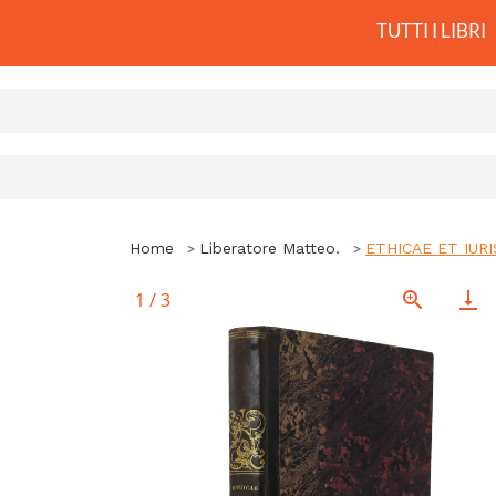
TUTTI I LIBRI
Home
Liberatore Matteo.
ETHICAE ET IURI
1
/
3