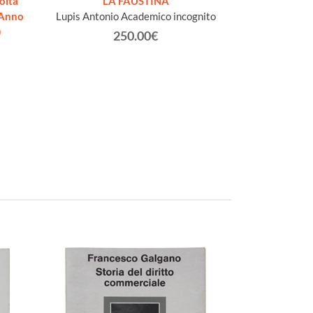
olta
LA FAUSTINA
L'UOMO PRIMITIV
 Anno
Lupis Antonio Academico incognito
40 scene diseg
)
Fig
250.00€