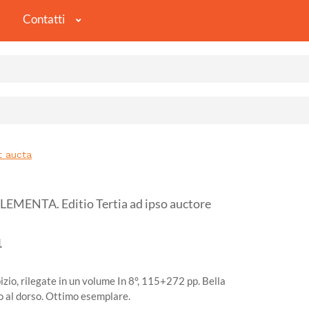
Contatti
t aucta
MENTA. Editio Tertia ad ipso auctore
1
zio, rilegate in un volume In 8°, 115+272 pp. Bella
ro al dorso. Ottimo esemplare.