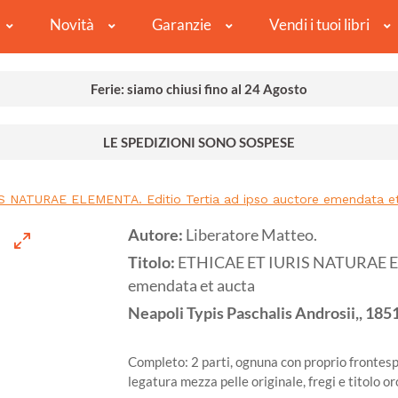
Novità
Garanzie
Vendi i tuoi libri
Ferie: siamo chiusi fino al 24 Agosto
LE SPEDIZIONI SONO SOSPESE
S NATURAE ELEMENTA. Editio Tertia ad ipso auctore emendata e
Autore:
Liberatore Matteo.
Titolo:
ETHICAE ET IURIS NATURAE ELE
emendata et aucta
Neapoli
Typis Paschalis Androsii,,
185
Completo: 2 parti, ognuna con proprio frontespi
legatura mezza pelle originale, fregi e titolo o