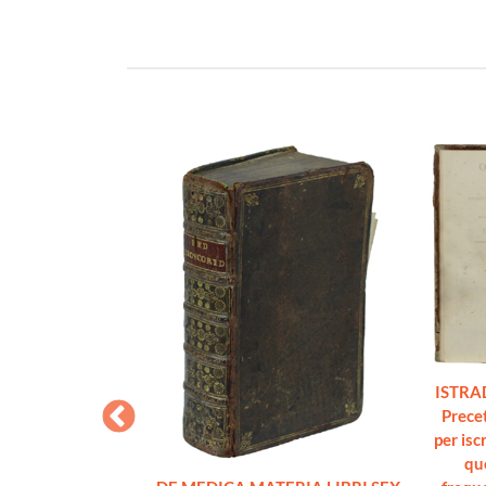
ISTRA
Prece
per isc
que