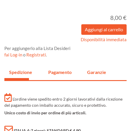
8,00 €
Disponibilità immediata
Per aggiungerlo alla Lista Desideri
fai Log-in
o
Registrati
.
Spedizione
Pagamento
Garanzie
L'ordine viene spedito entro 2 giorni lavorativi dalla ricezione
del pagamento con imballo accurato, sicuro e protettivo.
Unico costo di invio per ordine di più articoli.
ITALIA 4-7 giorni: STANDARD € 4,90