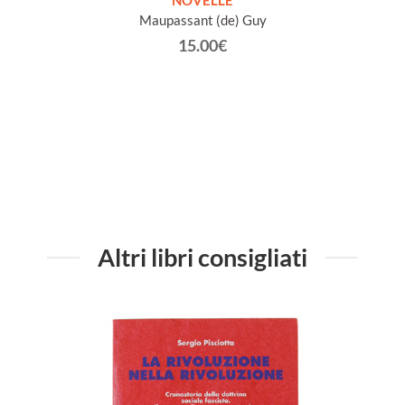
ETICHE
NOVELLE
INTE
Maupassant (de) Guy
Jacob 
15.00€
Altri libri consigliati