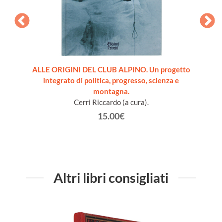
NE.
ALLE ORIGINI DEL CLUB ALPINO. Un progetto
L'E
integrato di politica, progresso, scienza e
montagna.
Cerri Riccardo (a cura).
15.00€
Altri libri consigliati