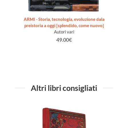
URIER,
ARMI - Storia, tecnologia, evoluzione dala
ARMI 
R, ou
preistoria a oggi [splendido, come nuovo]
SECONDE
Autori vari
49.00€
Altri libri consigliati