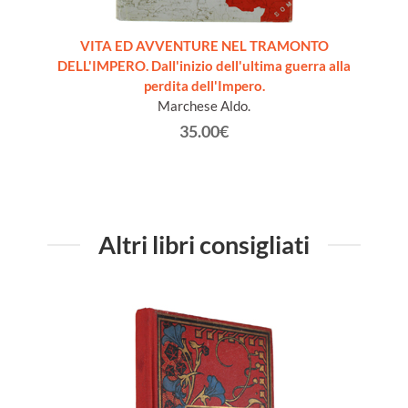
RA
VITA ED AVVENTURE NEL TRAMONTO
CRIMI
ri aeree
DELL'IMPERO. Dall'inizio dell'ultima guerra alla
DI NOVA
perdita dell'Impero.
olm
Marchese Aldo.
35.00€
Altri libri consigliati