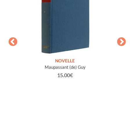
ETICHE
NOVELLE
INTE
Maupassant (de) Guy
Jacob 
15.00€