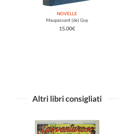
ETICHE
NOVELLE
INTE
Maupassant (de) Guy
Jacob 
15.00€
Altri libri consigliati