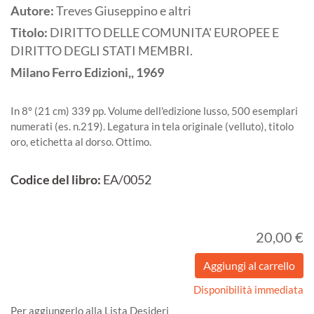
Autore:
Treves Giuseppino e altri
Titolo:
DIRITTO DELLE COMUNITA' EUROPEE E
DIRITTO DEGLI STATI MEMBRI.
Milano
Ferro Edizioni,,
1969
In 8° (21 cm) 339 pp. Volume dell'edizione lusso, 500 esemplari
numerati (es. n.219). Legatura in tela originale (velluto), titolo
oro, etichetta al dorso. Ottimo.
Codice del libro:
EA/0052
20,00 €
Disponibilità immediata
Per aggiungerlo alla Lista Desideri