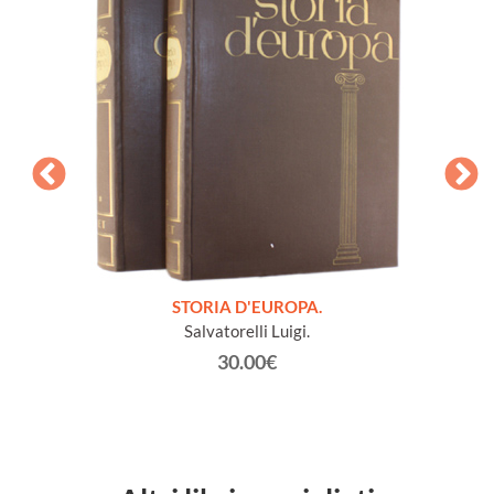
PA.
STORIA D'EUROPA.
L
ura)
Salvatorelli Luigi.
Ben
30.00€