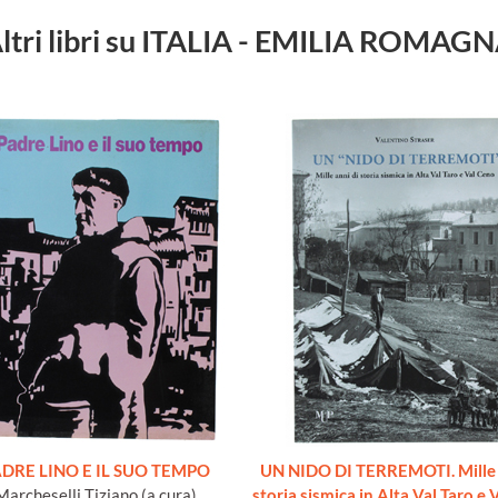
ltri libri su ITALIA - EMILIA ROMAG
DRE LINO E IL SUO TEMPO
UN NIDO DI TERREMOTI. Mille 
Marcheselli Tiziano (a cura)
storia sismica in Alta Val Taro e