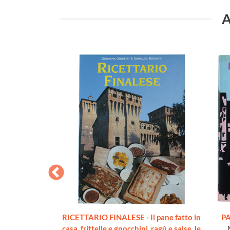
A
IERA CUCINA
RICETTARIO FINALESE - Il pane fatto in
PA
 come nuovo]
casa, frittelle e gnocchini, ragù e salse, le