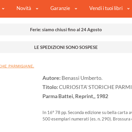
Novità
Garanzie
Vendi i tuoi libri
Ferie: siamo chiusi fino al 24 Agosto
LE SPEDIZIONI SONO SOSPESE
CHE PARMIGIANE.
Autore:
Benassi Umberto.
Titolo:
CURIOSITA' STORICHE PARMI
Parma
Battei, Reprint,,
1982
In 16º 78 pp. Seconda edizione su bella carta av
500 esemplari numerati (es. n. 290). Brossura e