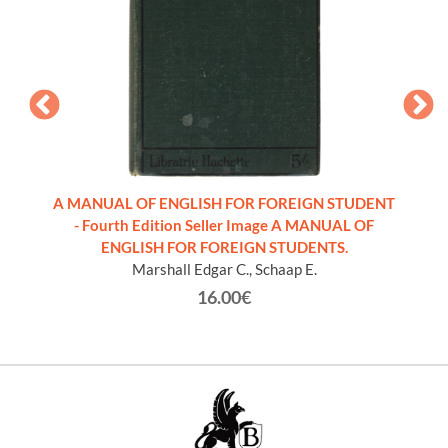
te,
A MANUAL OF ENGLISH FOR FOREIGN STUDENT
LA 
vo]
- Fourth Edition Seller Image A MANUAL OF
mate
ENGLISH FOR FOREIGN STUDENTS.
Marshall Edgar C., Schaap E.
16.00€