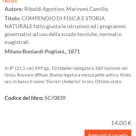
Nature
Autore:
Riboldi Agostino, Marinoni Camillo.
Titolo:
COMPENDIO DI FISICA E STORIA
NATURALE fatto giusta le istruzioni ed i programmi
governativi ad uso della scuole tecniche, normali e
magistrali.
Milano
Boniardi-Pogliani,,
1871
In 8º (21,5 cm) 699 pp., 10 tabelle ripiegate e 360 incisioni nel
testo. Rossure diffuse. Buona legatura mezza pelle antica, titolo
oro, in basso il nome "Ferreri Umberto" in oro. Ottimo stato.
Codice del libro:
SC/0839
14,00 €