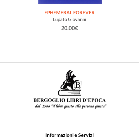
FISICA
Elet
r e la
EPHEMERAL FOREVER
Lupato Giovanni
20.00€
Informazioni e Servizi