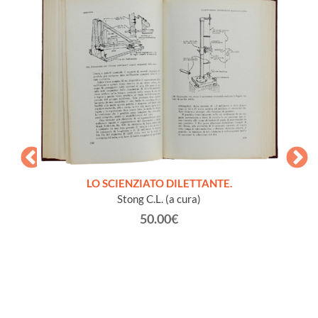
LO SCIENZIATO DILETTANTE.
Stong C.L. (a cura)
50.00€
à vari
GL
vaiolo).