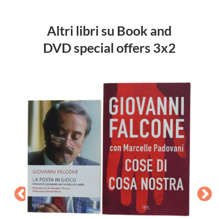
Altri libri su Book and
DVD special offers 3x2
TAST
Q