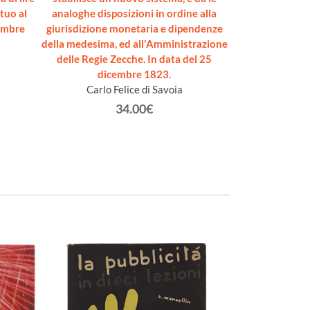
tuo al
analoghe disposizioni in ordine alla
Ipoteche... di
cembre
giurisdizione monetaria e dipendenze
Cedole del Debi
della medesima, ed all'Amministrazione
Stati di Terraferm
delle Regie Zecche. In data del 25
dicembre 1823.
Carlo F
Carlo Felice di Savoia
34.00€