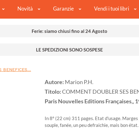
Novità
Garanzie
Vendi i tuoi libri
Ferie: siamo chiusi fino al 24 Agosto
LE SPEDIZIONI SONO SOSPESE
BENEFICES...
Autore:
Marion P.H.
Titolo:
COMMENT DOUBLER SES BENE
Paris
Nouvelles Editions Françaises,,
1
In 8º (22 cm) 311 pages. Etat d'usage. Marges
souple, fanée, un peu defraichie, mais bon état.