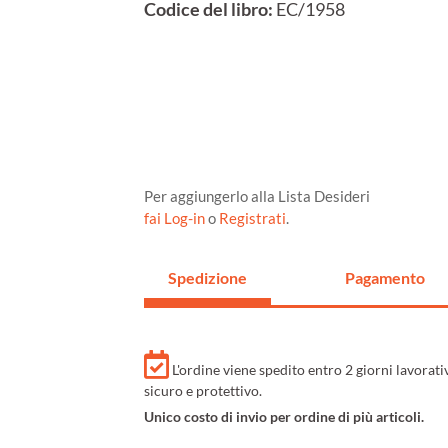
Codice del libro:
EC/1958
Per aggiungerlo alla Lista Desideri
fai Log-in
o
Registrati
.
Spedizione
Pagamento
L'ordine viene spedito entro 2 giorni lavorat
sicuro e protettivo.
Unico costo di invio per ordine di più articoli.