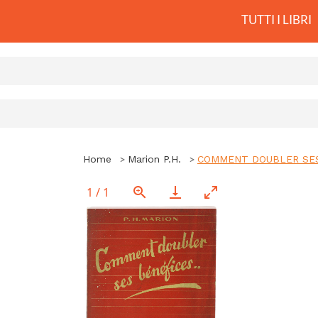
TUTTI I LIBRI
Home
Marion P.H.
COMMENT DOUBLER SES 
1
/
1