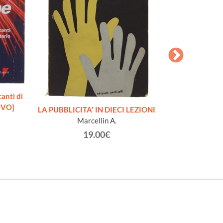
STORY AND GL
anti di
OVO]
LA PUBBLICITA' IN DIECI LEZIONI
Marcellin A.
19.00€