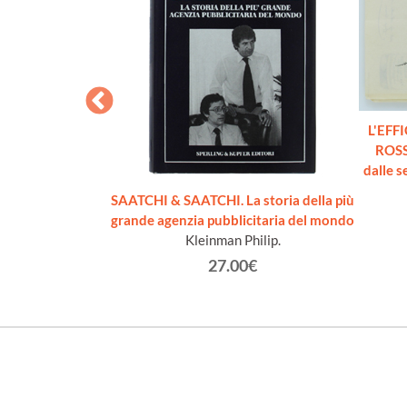
L'EFF
ROSS
dalle s
ORIE E PRASSI
SAATCHI & SAATCHI. La storia della più
paolo.
grande agenzia pubblicitaria del mondo
Kleinman Philip.
€
27.00€