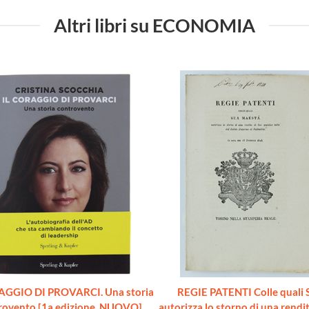
Altri libri su ECONOMIA
AGGIO DI PROVARCI. Una storia
REGIE PATENTI Colle quali 
rovento [1a edizione, NUOVO]
autorizza lo storno di una rendita