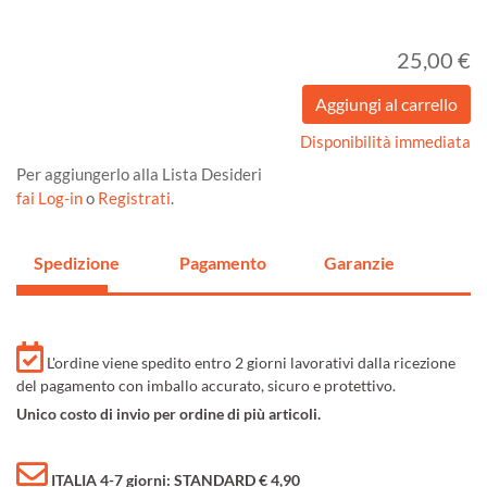
25,00 €
Disponibilità immediata
Per aggiungerlo alla Lista Desideri
fai Log-in
o
Registrati
.
Spedizione
Pagamento
Garanzie
L'ordine viene spedito entro 2 giorni lavorativi dalla ricezione
del pagamento con imballo accurato, sicuro e protettivo.
Unico costo di invio per ordine di più articoli.
ITALIA 4-7 giorni: STANDARD € 4,90