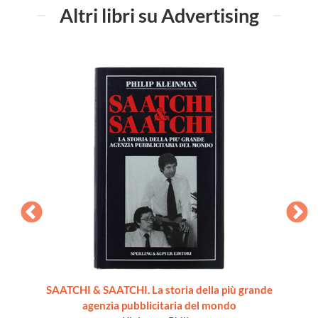
Altri libri su Advertising
L'EF
lu
"1992,
SAATCHI & SAATCHI. La storia della più grande
agenzia pubblicitaria del mondo