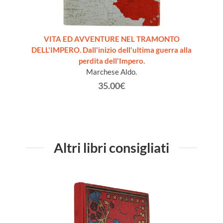
RA
VITA ED AVVENTURE NEL TRAMONTO
CRIMI
ri aeree
DELL'IMPERO. Dall'inizio dell'ultima guerra alla
DI NOVA
perdita dell'Impero.
olm
Marchese Aldo.
35.00€
Altri libri consigliati