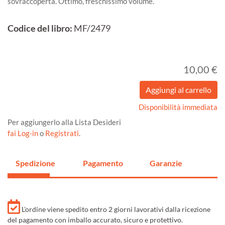
sovraccoperta. Ottimo, freschissimo volume.
Codice del libro:
MF/2479
10,00 €
Disponibilità immediata
Per aggiungerlo alla Lista Desideri
fai Log-in
o
Registrati
.
Spedizione
Pagamento
Garanzie
L'ordine viene spedito entro 2 giorni lavorativi dalla ricezione
del pagamento con imballo accurato, sicuro e protettivo.