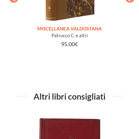
GLIO
MISCELLANEA VALDOSTANA
VECCH
ELLA
Patrucco C. e altri
95.00€
Altri libri consigliati