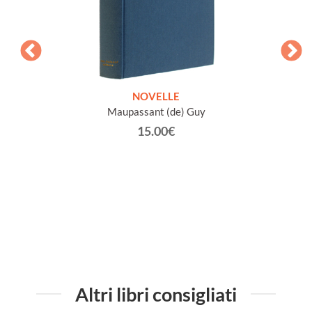
ETICHE
NOVELLE
INTE
Maupassant (de) Guy
Jacob 
15.00€
Altri libri consigliati