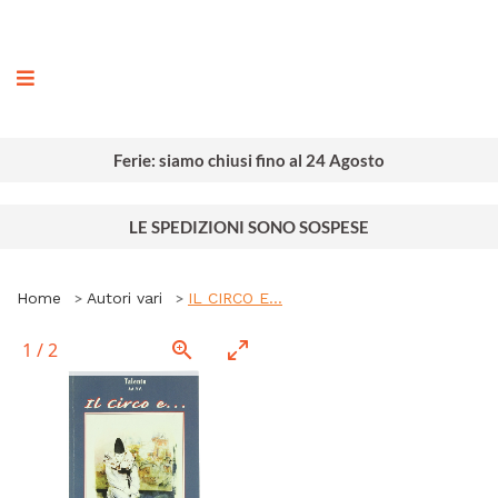
ografia
Ferie: siamo chiusi fino al 24 Agosto
LE SPEDIZIONI SONO SOSPESE
Home
Autori vari
IL CIRCO E…
1
/
2