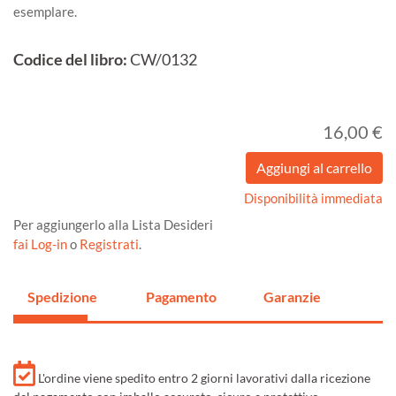
esemplare.
Codice del libro:
CW/0132
16,00 €
Disponibilità immediata
Per aggiungerlo alla Lista Desideri
fai Log-in
o
Registrati
.
Spedizione
Pagamento
Garanzie
L'ordine viene spedito entro 2 giorni lavorativi dalla ricezione