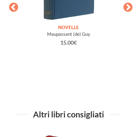
ETICHE
NOVELLE
INTE
Maupassant (de) Guy
Jacob 
15.00€
Altri libri consigliati