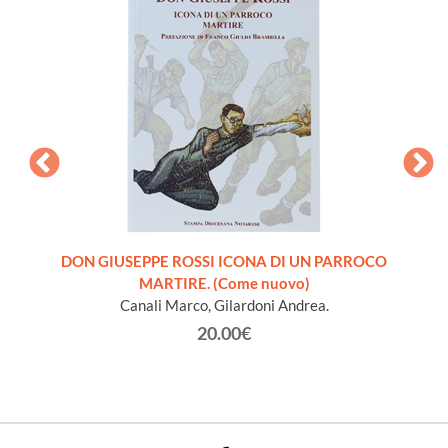
ra
DON GIUSEPPE ROSSI ICONA DI UN PARROCO
INTROD
 libro
MARTIRE. (Come nuovo)
S
Canali Marco, Gilardoni Andrea.
20.00€