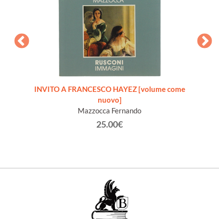
OIX A
INVITO A FRANCESCO HAYEZ [volume come
HENRI 
nuovo]
Mazzocca Fernando
25.00€