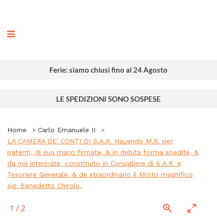
ografia
Ferie: siamo chiusi fino al 24 Agosto
LE SPEDIZIONI SONO SOSPESE
Home
Carlo Emanuele II
LA CAMERA DE' CONTI DI S.A.R. Hauendo M.R. per
patenti, di sua mano firmate, & in debita forma spedite, &
da noi interinate, constituito in Consigliere di S.A.R. e
Tesoriere Generale, & de straordinario il Molto magnifico
sig. Benedetto Chirolo,
1
/
2