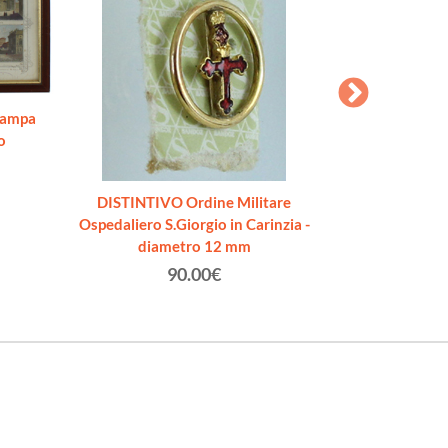
Stampa
o
DISTINTIV
DISTINTIVO Ordine Militare
Ospedaliero S
Ospedaliero S.Giorgio in Carinzia -
diam
diametro 12 mm
90.00€