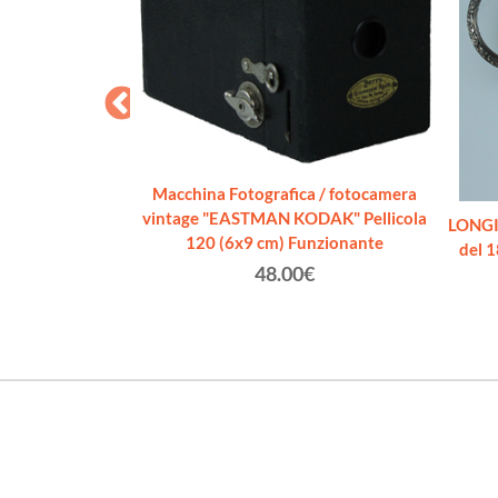
Macchina Fotografica / fotocamera
vintage "EASTMAN KODAK" Pellicola
N OTTONE con
LONGIN
120 (6x9 cm) Funzionante
ccessori
del 1
48.00€
0€