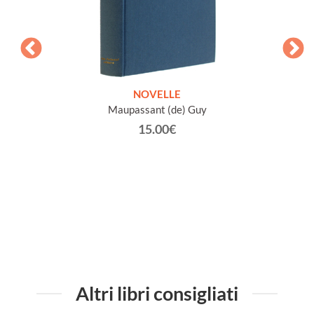
ETICHE
NOVELLE
INTE
Maupassant (de) Guy
Jacob 
15.00€
Altri libri consigliati