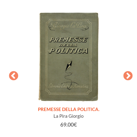
onvegno
PREMESSE DELLA POLITICA.
NOTE
San
La Pira Giorgio
63.
69.00€