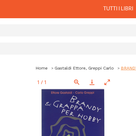
TUTTI I LIBRI
Home
Gastaldi Ettore, Greppi Carlo
BRANDY
1
/
1