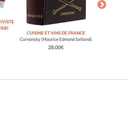
RIVISTE
TARI
CUISINE ET VINS DE FRANCE
TUTTO 
Curnonsky (Maurice Edmond Sailland)
Okuma Y
28.00€