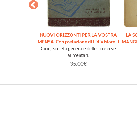
FO BIANCO con
laudio Papola
rlo
NUOVI ORIZZONTI PER LA VOSTRA
LA S
€
MENSA. Con prefazione di Lidia Morelli
MANGIA
Cirio, Società generale delle conserve
alimentari.
35.00€