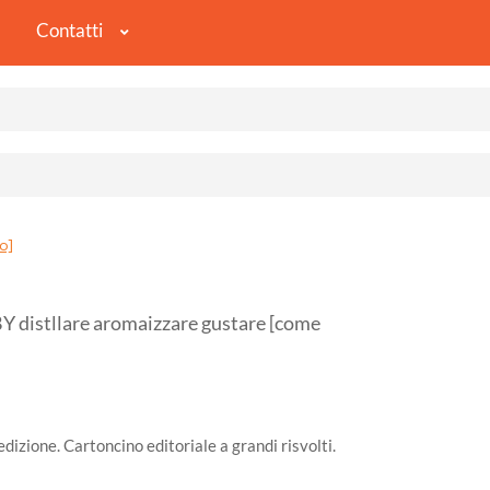
Contatti
o]
istllare aromaizzare gustare [come
 edizione. Cartoncino editoriale a grandi risvolti.