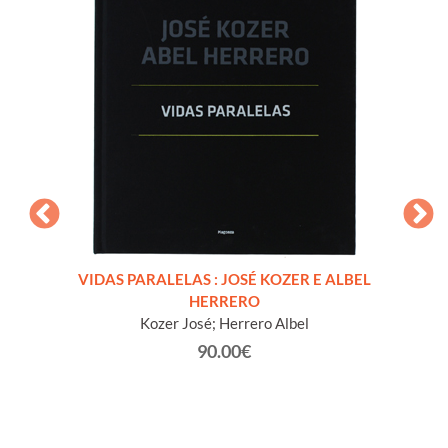
0 - La
VIDAS PARALELAS : JOSÉ KOZER E ALBEL
FABL
HERRERO
Kozer José; Herrero Albel
90.00€