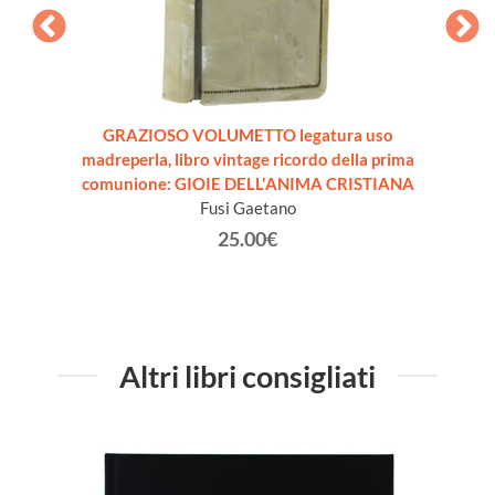
N. 55.
GRAZIOSO VOLUMETTO legatura uso
ANTI
madreperla, libro vintage ricordo della prima
CO
comunione: GIOIE DELL'ANIMA CRISTIANA
Fusi Gaetano
25.00€
Altri libri consigliati