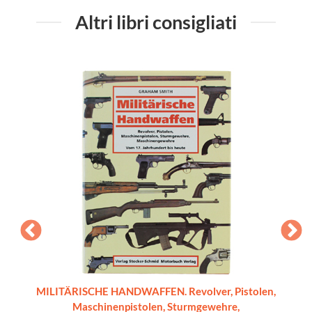
Altri libri consigliati
a delle
MILITÄRISCHE HANDWAFFEN. Revolver, Pistolen,
L'ARTIG
Maschinenpistolen, Sturmgewehre,