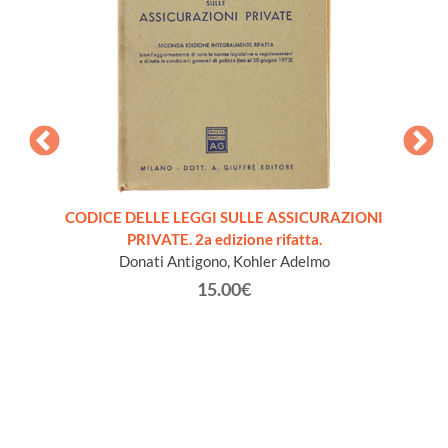
S FÜR
CODICE DELLE LEGGI SULLE ASSICURAZIONI
PR
n 1964
PRIVATE. 2a edizione rifatta.
CLIN
Donati Antigono, Kohler Adelmo
15.00€