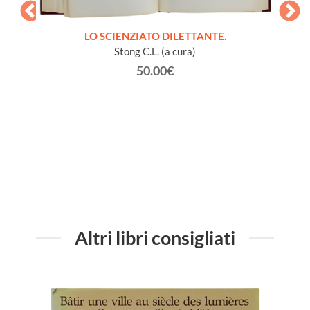
LO SCIENZIATO DILETTANTE.
Stong C.L. (a cura)
50.00€
à vari
GL
vaiolo).
Altri libri consigliati