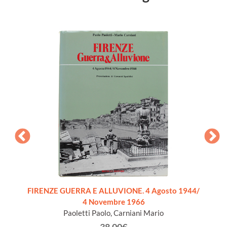
VILL
FIRENZE GUERRA E ALLUVIONE. 4 Agosto 1944/
4 Novembre 1966
Paoletti Paolo, Carniani Mario