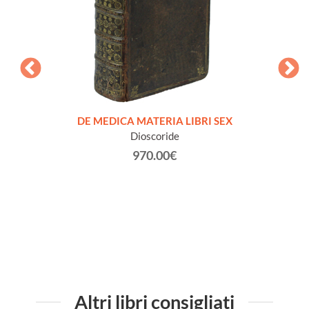
ISTRA
intorn
 RE DI
DE MEDICA MATERIA LIBRI SEX
pensier
.. La
Dioscoride
più f
la
970.00€
isce dal
Altri libri consigliati