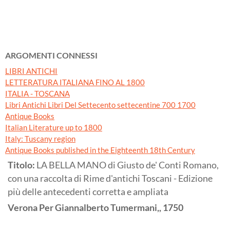
ARGOMENTI CONNESSI
LIBRI ANTICHI
LETTERATURA ITALIANA FINO AL 1800
ITALIA - TOSCANA
Libri Antichi Libri Del Settecento settecentine 700 1700
Antique Books
Italian Literature up to 1800
Italy: Tuscany region
Antique Books published in the Eighteenth 18th Century
Titolo:
LA BELLA MANO di Giusto de' Conti Romano,
con una raccolta di Rime d'antichi Toscani - Edizione
più delle antecedenti corretta e ampliata
Verona
Per Giannalberto Tumermani,,
1750