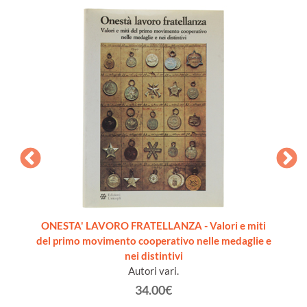
il 1972
ONESTA' LAVORO FRATELLANZA - Valori e miti
ANTI
del primo movimento cooperativo nelle medaglie e
Ast
nei distintivi
M
Autori vari.
34.00€