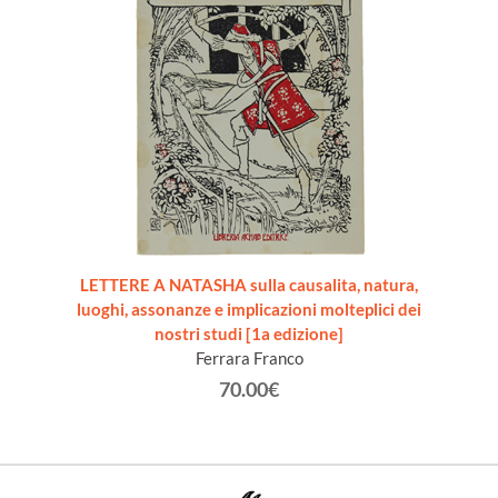
LETTERE A NATASHA sulla causalita, natura,
luoghi, assonanze e implicazioni molteplici dei
nostri studi [1a edizione]
Ferrara Franco
70.00€