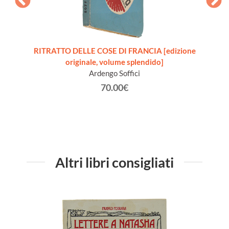
amenti
RITRATTO DELLE COSE DI FRANCIA [edizione
ST
i.
originale, volume splendido]
pubbbli
Ardengo Soffici
70.00€
Altri libri consigliati