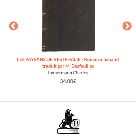
uit de
LES PAYSANS DE VESTPHALIE - Roman allemand
LE PRO
ne
traduit par M. Desfeuilles
Immermann Charles
34.00€