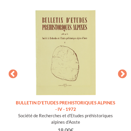
a, con
BULLETIN D'ETUDES PREHISTORIQUES ALPINES
BULLE
- IV - 1972
Société de Recherches et d'Etudes préhistoriques
Sociét
alpines d'Aoste
18.00€