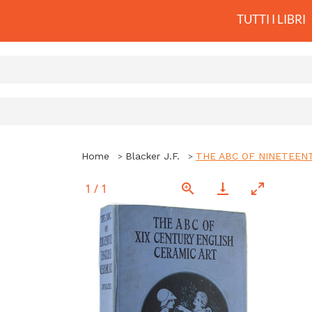
TUTTI I LIBRI
Home
Blacker J.F.
THE ABC OF NINETEEN
1
/
1