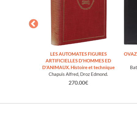
O MINORE.
LES AUTOMATES FIGURES
OVAZIO
ssimo.
ARTIFICIELLES D'HOMMES ED
D'ANIMAUX. Histoire et technique
Bat
€
Chapuis Alfred, Droz Edmond.
270.00€