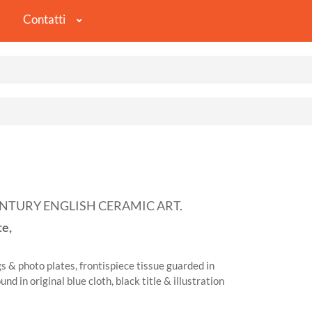
Contatti
NTURY ENGLISH CERAMIC ART.
te,
 & photo plates, frontispiece tissue guarded in
nd in original blue cloth, black title & illustration