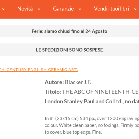
Novità
Garanzie
Vendi i tuoi libri
Ferie: siamo chiusi fino al 24 Agosto
LE SPEDIZIONI SONO SOSPESE
TH-CENTURY ENGLISH CERAMIC ART.
Autore:
Blacker J.F.
Titolo:
THE ABC OF NINETEENTH-CE
London
Stanley Paul and Co Ltd., no da
In 8° (23x15 cm) 534 pp., over 1200 engravings
colour. White clean paper, no foxings. Firmly bou
to cover, blue top edge. Fine.