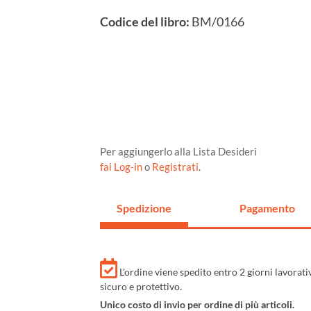
Codice del libro:
BM/0166
Per aggiungerlo alla Lista Desideri
fai Log-in
o
Registrati
.
Spedizione
Pagamento
L'ordine viene spedito entro 2 giorni lavorat
sicuro e protettivo.
Unico costo di invio per ordine di più articoli.