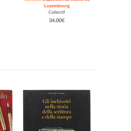
Luxembourg
lumière au mus
Collectif
D
34.00€