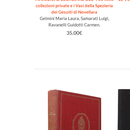
Collection of the
collezioni private e i Vasi della Spezieria
seum Reserve.
dei Gesuiti di Novellara
n edition]
Gelmini Maria Laura, Samarati Luigi,
 T.
Ravanelli Guidotti Carmen.
€
35.00€