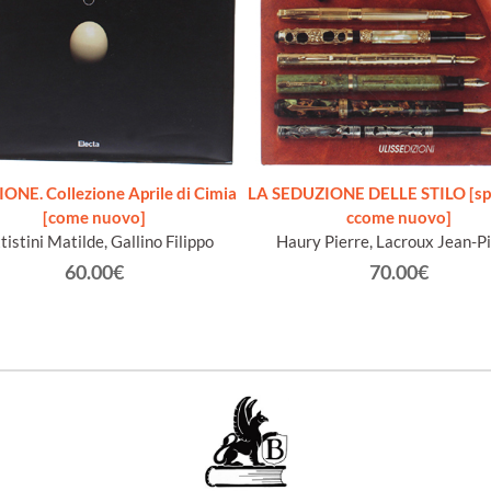
NE. Collezione Aprile di Cimia
LA SEDUZIONE DELLE STILO [sp
[come nuovo]
ccome nuovo]
tistini Matilde, Gallino Filippo
Haury Pierre, Lacroux Jean-P
60.00€
70.00€