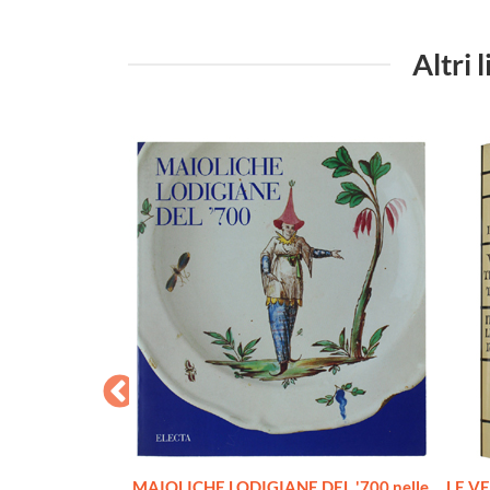
Altri
13 to the Early
MAIOLICHE LODIGIANE DEL '700 nelle
LE VE