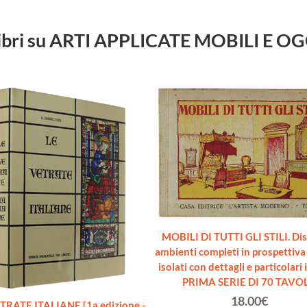
 libri su ARTI APPLICATE MOBILI E O
MOBILI DI TUTTI GLI STILI. Dis
ambienti completi in prospettiva
isolati con dettagli e particolari 
PRIMA SERIE DI 70 TAVOL
18.00€
TRATE ITALIANE [1a edizione -