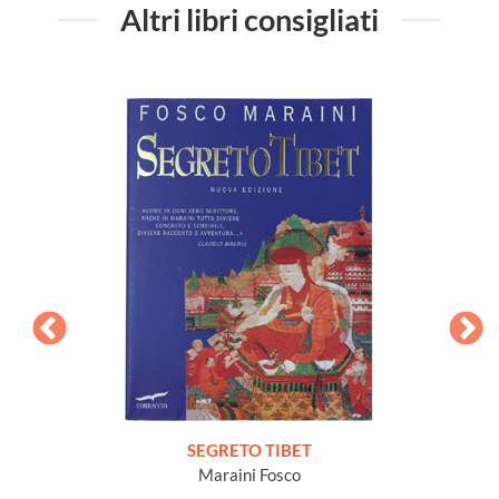
Altri libri consigliati
rinaggi
SEGRETO TIBET
TIB
Maraini Fosco