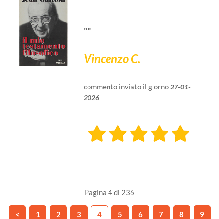
""
Vincenzo C.
commento inviato il giorno
27-01-
2026
Pagina 4 di 236
<
1
2
3
4
5
6
7
8
9