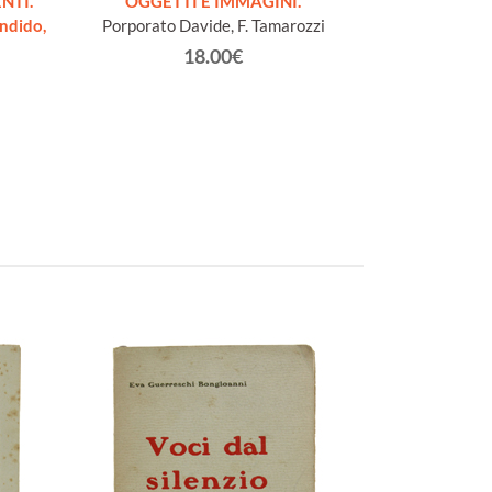
NTI.
OGGETTI E IMMAGINI.
I BOSCIMANI
endido,
Porporato Davide, F. Tamarozzi
edizione, con a
18.00€
Bo