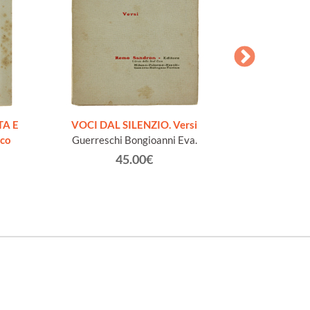
AESOPI PH
FABULAE quo
TA E
VOCI DAL SILENZIO. Versi
page
ico
Guerreschi Bongioanni Eva.
45.00€