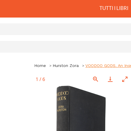
TUTTI I LIBRI
Home
Hurston Zora
VOODOO GODS. An Inqui
1
/
6