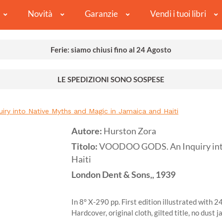
Novità
Garanzie
Vendi i tuoi libri
Ferie: siamo chiusi fino al 24 Agosto
LE SPEDIZIONI SONO SOSPESE
ry into Native Myths and Magic in Jamaica and Haiti
Autore:
Hurston Zora
Titolo:
VOODOO GODS. An Inquiry into
Haiti
London
Dent & Sons,,
1939
In 8° X-290 pp. First edition illustrated with 
Hardcover, original cloth, gilted title, no dust j