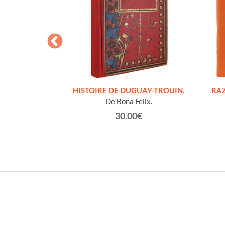
S FIGURES
HISTOIRE DE DUGUAY-TROUIN.
RAZ
'HOMMES ED
De Bona Felix.
e et technique
30.00€
roz Edmond.
0€