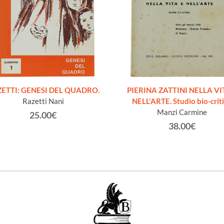
ETTI: GENESI DEL QUADRO.
PIERINA ZATTINI NELLA VI
Razetti Nani
NELL'ARTE. Studio bio-crit
Manzi Carmine
25.00€
38.00€