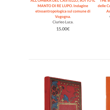
ntroduction to
ALL'OMBRA DEL CASTELLO, SOTTO IL
THE 
d Civilization
MANTO DI RE LUPO. Indagine
delle C
t (1832-1917)
etnoantropologica sul comune di
A
Vogogna.
€
Ciurleo Luca.
15.00€