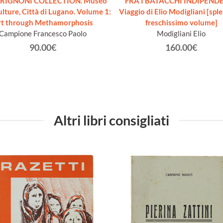
BRIGNONI COLLECTION. Museo
FRA I BATACCHI INDIPENDE
ulture, Città di Lugano. Volume 1:
Viaggio di Elio Modigliani [spl
rt through Methamorphosis
freschissimo volume]
Campione Francesco Paolo
Modigliani Elio
90.00€
160.00€
Altri libri consigliati