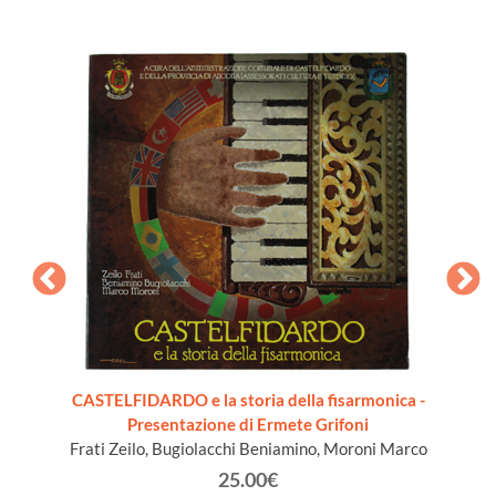
CASTELFIDARDO e la storia della fisarmonica -
STORIA
Presentazione di Ermete Grifoni
Frati Zeilo, Bugiolacchi Beniamino, Moroni Marco
25.00€