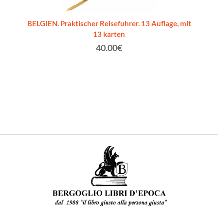
Cadore,
BELGIEN. Praktischer Reisefuhrer. 13 Auflage, mit
DAS 
ves
13 karten
nebst
Marok
40.00€
R