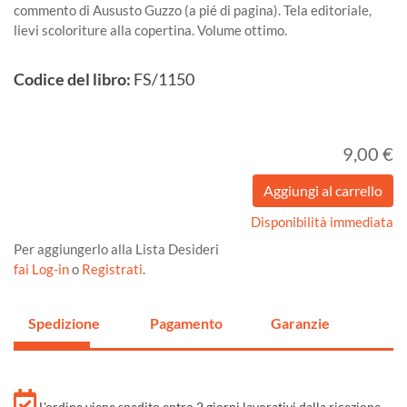
commento di Aususto Guzzo (a pié di pagina). Tela editoriale,
lievi scoloriture alla copertina. Volume ottimo.
Codice del libro:
FS/1150
9,00 €
Disponibilità immediata
Per aggiungerlo alla Lista Desideri
fai Log-in
o
Registrati
.
Spedizione
Pagamento
Garanzie
L'ordine viene spedito entro 2 giorni lavorativi dalla ricezione