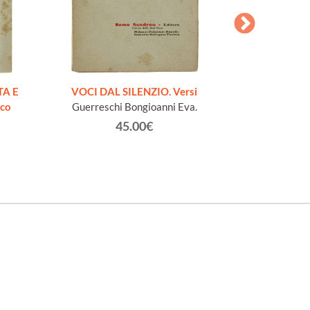
AESOPI PH
FABULAE quo
TA E
VOCI DAL SILENZIO. Versi
page
ico
Guerreschi Bongioanni Eva.
45.00€