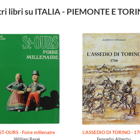
tri libri su ITALIA - PIEMONTE E TOR
ST-OURS - Foire millenaire
L'ASSEDIO DI TORINO - 1
Willien René
Fenoglio Alberto