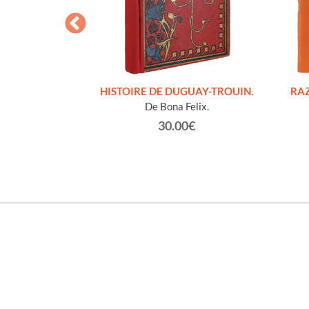
S FIGURES
HISTOIRE DE DUGUAY-TROUIN.
RAZ
'HOMMES ED
De Bona Felix.
e et technique
30.00€
roz Edmond.
0€