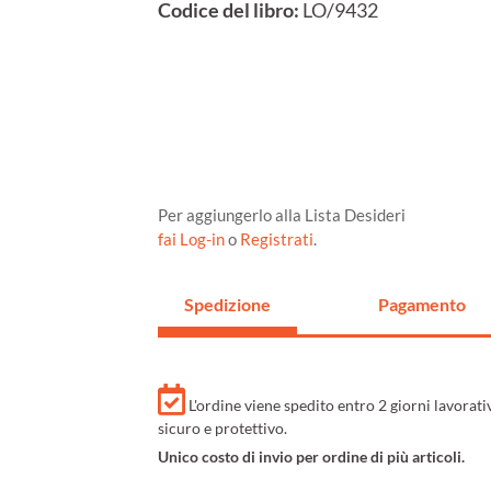
Codice del libro:
LO/9432
Per aggiungerlo alla Lista Desideri
fai Log-in
o
Registrati
.
Spedizione
Pagamento
L'ordine viene spedito entro 2 giorni lavorat
sicuro e protettivo.
Unico costo di invio per ordine di più articoli.