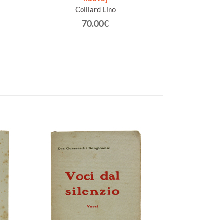
Colliard Lino
Racc
Gra
70.00€