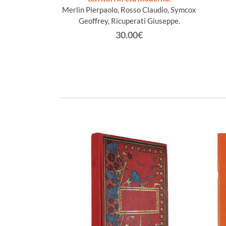
n Jacques
Merlin Pierpaolo, Rosso Claudio, Symcox
Geoffrey, Ricuperati Giuseppe.
€
30.00€