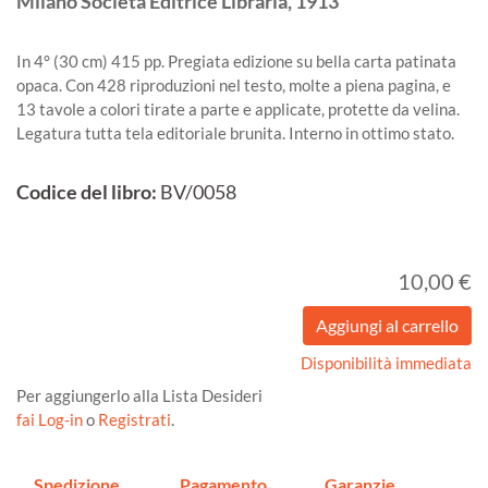
Milano
Società Editrice Libraria,
1913
In 4° (30 cm) 415 pp. Pregiata edizione su bella carta patinata
opaca. Con 428 riproduzioni nel testo, molte a piena pagina, e
13 tavole a colori tirate a parte e applicate, protette da velina.
Legatura tutta tela editoriale brunita. Interno in ottimo stato.
Codice del libro:
BV/0058
10,00 €
Disponibilità immediata
Per aggiungerlo alla Lista Desideri
fai Log-in
o
Registrati
.
Spedizione
Pagamento
Garanzie