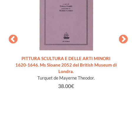
- Il
PITTURA SCULTURA E DELLE ARTI MINORI
L'ARTE
 nuovo]
1620-1646. Ms Sloane 2052 del British Museum di
sist
Londra.
Secco-
Turquet de Mayerne Theodor.
38.00€