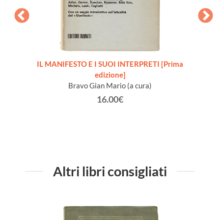
io 1888
IL MANIFESTO E I SUOI INTERPRETI [Prima
edizione]
testim
Bravo Gian Mario (a cura)
16.00€
Altri libri consigliati