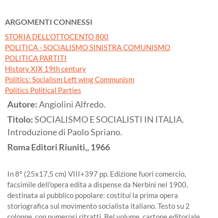
ARGOMENTI CONNESSI
STORIA DELL'OTTOCENTO 800
POLITICA - SOCIALISMO SINISTRA COMUNISMO
POLITICA PARTITI
History XIX 19th century
Politics: Socialism Left wing Communism
Politics Political Parties
Autore:
Angiolini Alfredo.
Titolo:
SOCIALISMO E SOCIALISTI IN ITALIA.
Introduzione di Paolo Spriano.
Roma
Editori Riuniti,,
1966
In 8° (25x17,5 cm) VIII+397 pp. Edizione fuori comercio,
facsimile dell'opera edita a dispense da Nerbini nel 1900,
destinata al pubblico popolare: costituí la prima opera
storiografica sul movimento socialista italiano. Testo su 2
colonne, con numerosi ritratti. Bel volume, cartone editoriale