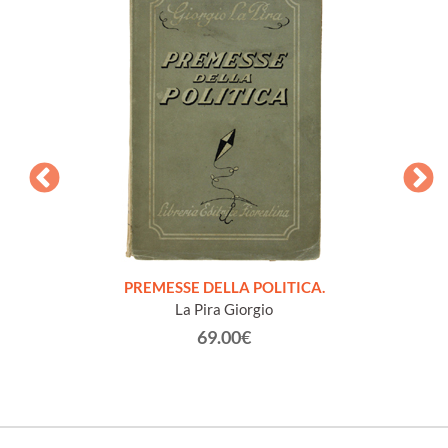
onvegno
PREMESSE DELLA POLITICA.
NOTE
San
La Pira Giorgio
63.
69.00€