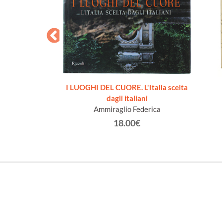
one illustrata da
I LUOGHI DEL CUORE. L'Italia scelta
i fototipiche
dagli italiani
tonio.
Ammiraglio Federica
0€
18.00€