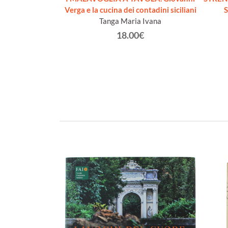
di Palermo
Verga e la cucina dei contadini siciliani
S
lo.
Tanga Maria Ivana
€
18.00€