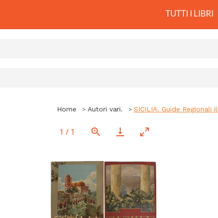
TUTTI I LIBRI
Home
Autori vari.
SICILIA. Guide Regionali i
1
/
1