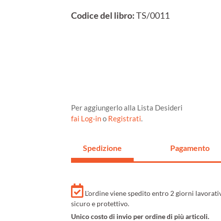
Codice del libro:
TS/0011
Per aggiungerlo alla Lista Desideri
fai Log-in
o
Registrati
.
Spedizione
Pagamento
L'ordine viene spedito entro 2 giorni lavorat
sicuro e protettivo.
Unico costo di invio per ordine di più articoli.