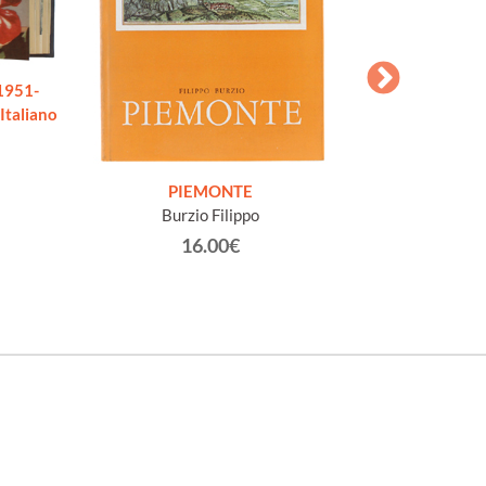
1951-
Italiano
IL VIAGGIO IN 
PIEMONTE
critiche, storiche
Burzio Filippo
di Firenze, Ro
16.00€
Sade, D.