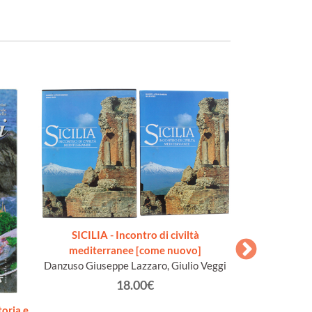
SICILIA - Incontro di civiltà
mediterranee [come nuovo]
Danzuso Giuseppe Lazzaro, Giulio Veggi
18.00€
oria e
L'ETA