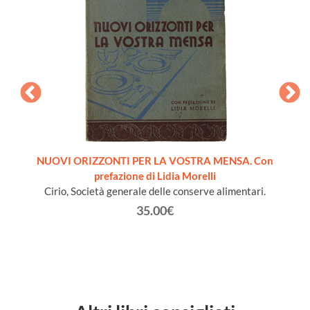
pera
NUOVI ORIZZONTI PER LA VOSTRA MENSA. Con
LA SC
prefazione di Lidia Morelli
B
Cirio, Società generale delle conserve alimentari.
35.00€